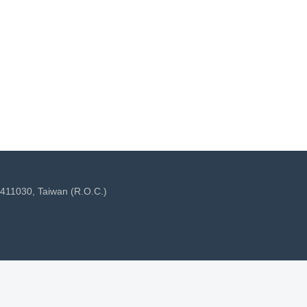
 411030, Taiwan (R.O.C.)