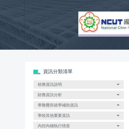
跳
到
主
要
內
容
區
資訊分類清單
校務資訊說明
財務資訊分析
學雜費與就學補助資訊
學校其他重要資訊
內控內稽執行情形